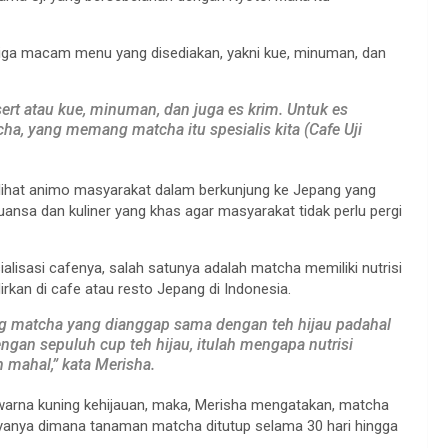
tiga macam menu yang disediakan, yakni kue, minuman, dan
sert atau kue, minuman, dan juga es krim. Untuk es
ha, yang memang matcha itu spesialis kita (Cafe Uji
lihat animo masyarakat dalam berkunjung ke Jepang yang
ansa dan kuliner yang khas agar masyarakat tidak perlu pergi
lisasi cafenya, salah satunya adalah matcha memiliki nutrisi
irkan di cafe atau resto Jepang di Indonesia.
ng matcha yang dianggap sama dengan teh hijau padahal
ngan sepuluh cup teh hijau, itulah mengapa nutrisi
h mahal,” kata Merisha.
berwarna kuning kehijauan, maka, Merisha mengatakan, matcha
dayanya dimana tanaman matcha ditutup selama 30 hari hingga