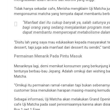
Tidak hanya sekadar cafe, Merisha mengklaim Uji Matcha ju
mengonsumsi matcha yang ternyata dapat membantu berba
“Manfaat dari itu cukup banyak ya, salah satunya y
bagi orang yang sedang menjalankan program menu
dapat membantu mempercepat metabolisme dalam tu
“Disitu lah yang saya mau edukasikan kepada masyarakat te
dessert, tapi juga ada manfaat dari dessert itu sendiri,” ta
Permainan Menarik Pada Pintu Masuk
Menariknya lagi, demi memikat konsumen yang berkunjung ke
tentunya berbau-bau Jepang. Adalah omikuji dan wishing b
Matcha.
“Omikuji itu permainan ramal-ramalan tapi bukan sebenarnya
customer bisa menuliskan harapan masing-masing kemudian 
Sebagai informasi, Uji Matcha akan melakukan Grand Openi
cafe Uji Matcha pada saat peresmiaannya karena akan disi
Buy 1 get 1 Free.