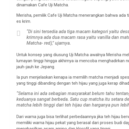
dinamakan Cafe Uji Matcha.
Merisha, pemilik Cafe Uji Matcha menerangkan bahwa ada 
es krim.
“Di sini tersedia ada tiga macam kategori yaitu des
krimnya ada dua macam rasa yaitu vanilla dan matc
Matcha- red),” ujarnya.
Untuk konsep yang diusung Uji Matcha awalnya Merisha me
lumayan tinggi hingga akhirnya ia mencoba menghadirkan nu
jauh-jauh ke Jepang.
Ia pun menjelaskan kenapa ia memilih matcha menjadi spesia
yang tinggi dibanding dengan teh hijau yang juga kerap dihad
“Selama ini ada sebagian masyarakat belum tahu tenta
keduanya sangat berbeda. Satu cup matcha itu setara de
matcha lebih tinggi dari teh hijau dan harganya pun lebi
Dari warna juga bisa terlihat perbedaannya jika teh hijau 
memiliki warna hijau pekat yang berasal dari proses budi 
menghasilkan asam amino dan klorofil yang tinggi.