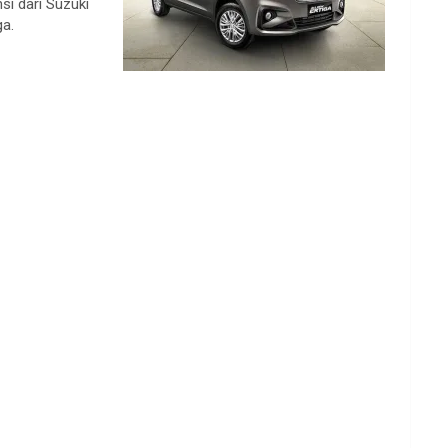
si dari Suzuki
ga.