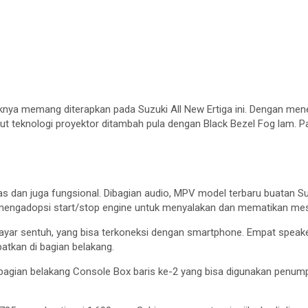
nya memang diterapkan pada Suzuki All New Ertiga ini. Dengan men
t teknologi proyektor ditambah pula dengan Black Bezel Fog lam. Pa
as dan juga fungsional. Dibagian audio, MPV model terbaru buatan S
ah mengadopsi start/stop engine untuk menyalakan dan mematikan mes
layar sentuh, yang bisa terkoneksi dengan smartphone. Empat spea
mpatkan di bagian belakang.
agian belakang Console Box baris ke-2 yang bisa digunakan penum