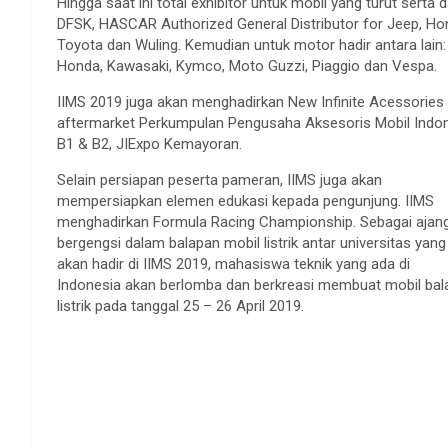
Hingga saat ini total exhibitor untuk mobil yang turut sert
DFSK, HASCAR Authorized General Distributor for Jeep, Hond
Toyota dan Wuling. Kemudian untuk motor hadir antara lain: 
Honda, Kawasaki, Kymco, Moto Guzzi, Piaggio dan Vespa.
IIMS 2019 juga akan menghadirkan New Infinite Acessories 
aftermarket Perkumpulan Pengusaha Aksesoris Mobil Indone
B1 & B2, JIExpo Kemayoran.
Selain persiapan peserta pameran, IIMS juga akan
mempersiapkan elemen edukasi kepada pengunjung. IIMS
menghadirkan Formula Racing Championship. Sebagai ajan
bergengsi dalam balapan mobil listrik antar universitas yang
akan hadir di IIMS 2019, mahasiswa teknik yang ada di
Indonesia akan berlomba dan berkreasi membuat mobil bal
listrik pada tanggal 25 – 26 April 2019.