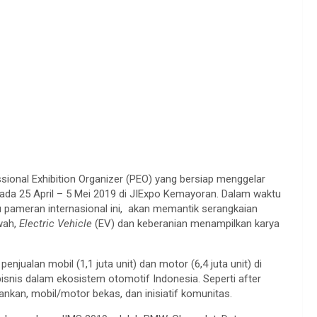
ional Exhibition Organizer (PEO) yang bersiap menggelar
pada 25 April – 5 Mei 2019 di JIExpo Kemayoran. Dalam waktu
u pameran internasional ini, akan memantik serangkaian
 wah,
Electric Vehicle
(EV) dan keberanian menampilkan karya
njualan mobil (1,1 juta unit) dan motor (6,4 juta unit) di
 bisnis dalam ekosistem otomotif Indonesia. Seperti after
nkan, mobil/motor bekas, dan inisiatif komunitas.