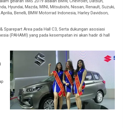
a dalam gelaran IIMS 2019 adalah BMW, Chevrolet, Datsun,
a, Hyundai, Mazda, MINI, Mitsubishi, Nissan, Renault, Suzuki,
Aprilia, Benelli, BMW Motorrad Indonesia, Harley Davidson,
& Sparepart Area pada Hall C3, Serta dukungan asosiasi
sia (PAHAMI) yang pada kesempatan ini akan hadir di hall
g
ap