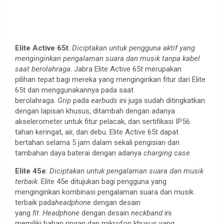
Elite Active 65t
.
Diciptakan untuk pengguna aktif yang
menginginkan pengalaman
suara dan musik tanpa kabel
saat berolahraga
. Jabra Elite Active 65t merupakan
pilihan
tepat bagi mereka yang menginginkan fitur dari Elite
65t dan menggunakannya pada saat
berolahraga.
Grip
pada
earbuds
ini juga sudah ditingkatkan
dengan lapisan khusus, ditambah dengan adanya
akselerometer untuk fitur pelacak, dan sertifikasi IP56
tahan keringat, air, dan debu. Elite Active 65t dapat
bertahan selama 5 jam dalam sekali pengisian dan
tambahan daya baterai dengan adanya
charging case
.
Elite 45e
:
Diciptakan untuk pengalaman suara dan musik
terbaik
. Elite 45e ditujukan
bagi pengguna yang
menginginkan kombinasi pengalaman suara dan musik
terbaik pada
headphone
dengan desain
yang
fit
.
Headphone
dengan desain
neckband
ini
memiliki
bahan ringan dan mikrofon khusus yang