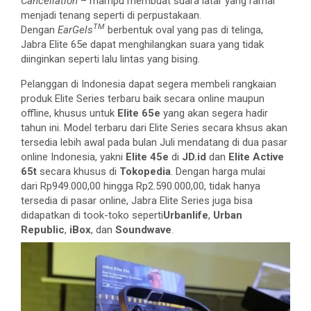
Cancellation
– mampu membuat suara latar yang ramai
menjadi tenang seperti di perpustakaan.
TM
Dengan
EarGels
berbentuk oval yang pas di telinga,
Jabra Elite 65e dapat menghilangkan suara yang tidak
diinginkan seperti lalu lintas yang bising.
Pelanggan di Indonesia dapat segera membeli rangkaian
produk Elite Series terbaru baik secara online maupun
offline, khusus untuk
Elite 65e
yang akan segera hadir
tahun ini. Model terbaru dari Elite Series secara khsus akan
tersedia lebih awal pada bulan Juli mendatang di dua pasar
online Indonesia, yakni
Elite 45e
di
JD.id
dan
Elite Active
65t
secara khusus di
Tokopedia
. Dengan harga mulai
dari
Rp949.000,00 hingga Rp2.590.000,00, tidak hanya
tersedia di pasar online, Jabra Elite Series juga bisa
didapatkan di took-toko seperti
Urbanlife
,
Urban
Republic
,
iBox
, dan
Soundwave
.