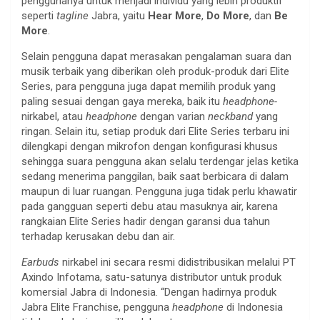
penggunanya untuk menjadi individu yang lebih produktif
seperti
tagline
Jabra, yaitu
Hear More
,
Do
More
, dan
Be
More
.
Selain pengguna dapat merasakan pengalaman suara dan
musik terbaik yang diberikan oleh produk-produk dari Elite
Series, para pengguna juga dapat memilih produk yang
paling sesuai dengan gaya mereka, baik itu
headphone-
nirkabel, atau
headphone
dengan varian
neckband
yang
ringan. Selain itu, setiap produk dari Elite Series terbaru ini
dilengkapi dengan mikrofon dengan konfigurasi khusus
sehingga suara pengguna akan selalu terdengar jelas ketika
sedang menerima panggilan, baik saat berbicara di dalam
maupun di luar ruangan. Pengguna juga tidak perlu khawatir
pada gangguan seperti debu atau masuknya air, karena
rangkaian Elite Series hadir dengan garansi dua tahun
terhadap kerusakan debu dan air.
Earbuds
nirkabel ini secara resmi didistribusikan melalui PT
Axindo Infotama, satu-satunya distributor
untuk produk
komersial Jabra di Indonesia. “Dengan hadirnya produk
Jabra Elite Franchise, pengguna
headphone
di Indonesia