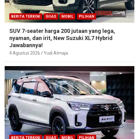
BERITA TERKINI
GIIAS
MOBIL
PILIHAN
SUV 7-seater harga 200 jutaan yang lega,
nyaman, dan irit, New Suzuki XL7 Hybrid
Jawabannya!
4 Agustus 2026
Yudi Atmaja
BERITA TERKINI
GIIAS
MOBIL
PILIHAN