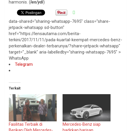
harmonis. (
len/ydi
)
data-shared="sharing-whatsapp-7695" class="share-
jetpack-whatsapp sd-button"
href="https://lensautama.com/berita-
terkini/2017/11/11/pada-kuartal-keempat-mercedes-benz-
perkenalkan-dealer-terbarunya/?share=jetpack-whatsapp"
target="_blank" aria-labelledby="sharing-whatsapp-7695" >
WhatsApp
Telegram
Terkait
Fasilitas Terbaik di
Mercedes-Benz siap
Berikan Oleh Mercedes-
hadirkan barisan