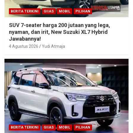
BERITA TERKINI
GIIAS
MOBIL
PILIHAN
SUV 7-seater harga 200 jutaan yang lega,
nyaman, dan irit, New Suzuki XL7 Hybrid
Jawabannya!
4 Agustus 2026
Yudi Atmaja
BERITA TERKINI
GIIAS
MOBIL
PILIHAN