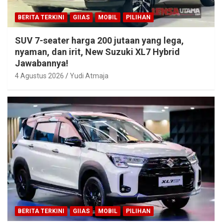
BERITA TERKINI
GIIAS
MOBIL
PILIHAN
SUV 7-seater harga 200 jutaan yang lega,
nyaman, dan irit, New Suzuki XL7 Hybrid
Jawabannya!
4 Agustus 2026
Yudi Atmaja
BERITA TERKINI
GIIAS
MOBIL
PILIHAN