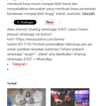
membuat kerja mesin menjadi lebih berat dan
menyebabkan kerusakan yang membuat biaya perawatan
kendaraan menjadi lebih tinggi,” imbuh Justisiari. (
len/ydi
)
data-shared="sharing-whatsapp-6765" class="share-
jetpack-whatsapp sd-button"
href="https://lensautama.com/berita-
terkini/2017/10/19/shell-perkenalkan-teknologi-jam-jar-
untuk-pastikan-keaslian-pelumas/?share=jetpack-
whatsapp" target="_blank" aria-labelledby="sharing-
whatsapp-6765" >
WhatsApp
Telegram
Terkait