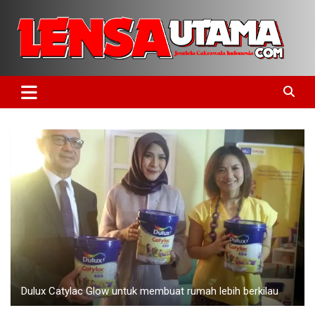
Skip
to
content
Jendela Cakrawala Indonesia
LensaUtama
Dulux Catylac Glow untuk membuat rumah lebih berkilau