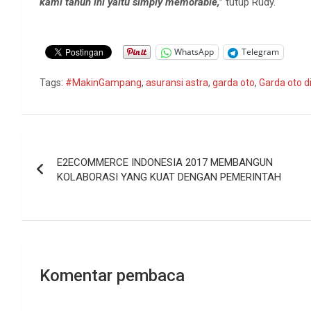
kami tahun ini yaitu simply memorable,”
tutup Rudy.
WhatsApp
Telegram
Tags:
#MakinGampang
,
asuransi astra
,
garda oto
,
Garda oto di
Navigasi
E2ECOMMERCE INDONESIA 2017 MEMBANGUN
pos
KOLABORASI YANG KUAT DENGAN PEMERINTAH
Komentar pembaca