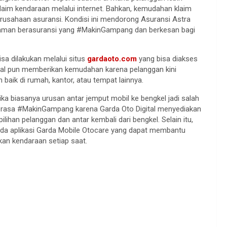
im kendaraan melalui internet. Bahkan, kemudahan klaim
usahaan asuransi. Kondisi ini mendorong Asuransi Astra
laman berasuransi yang #MakinGampang dan berkesan bagi
a dilakukan melalui situs
gardaoto.com
yang bisa diakses
ital pun memberikan kemudahan karena pelanggan kini
baik di rumah, kantor, atau tempat lainnya.
ika biasanya urusan antar jemput mobil ke bengkel jadi salah
terasa #MakinGampang karena Garda Oto Digital menyediakan
lihan pelanggan dan antar kembali dari bengkel. Selain itu,
 ada aplikasi Garda Mobile Otocare yang dapat membantu
an kendaraan setiap saat.