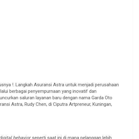
ya !. Langkah Asuransi Astra untuk menjadi perusahaan
elalui berbagai penyempurnaan yang inovatif dan
eluncurkan saluran layanan baru dengan nama Garda Oto
ransi Astra, Rudy Chen, di Ciputra Artpreneur, Kuningan,
digital behavior
seperti saat ini di mana pelanggan lebih