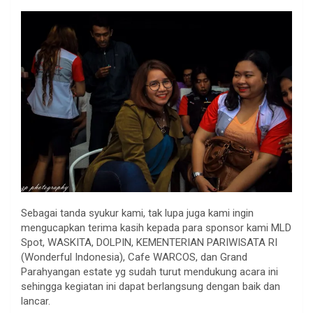
Sebagai tanda syukur kami, tak lupa juga kami ingin
mengucapkan terima kasih kepada para sponsor kami MLD
Spot, WASKITA, DOLPIN, KEMENTERIAN PARIWISATA RI
(Wonderful Indonesia), Cafe WARCOS, dan Grand
Parahyangan estate yg sudah turut mendukung acara ini
sehingga kegiatan ini dapat berlangsung dengan baik dan
lancar.