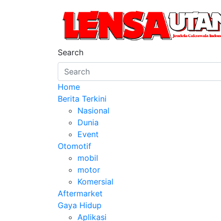
Skip
to
content
LensaUtama
Jendela Cakrawala Indonesia
Search
Home
Berita Terkini
Nasional
Dunia
Event
Otomotif
mobil
motor
Komersial
Aftermarket
Gaya Hidup
Aplikasi