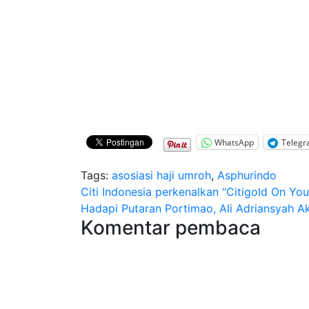
WhatsApp
Teleg
Tags:
asosiasi haji umroh
,
Asphurindo
Navigasi
Citi Indonesia perkenalkan “Citigold On Yo
Hadapi Putaran Portimao, Ali Adriansyah Ak
pos
Komentar pembaca