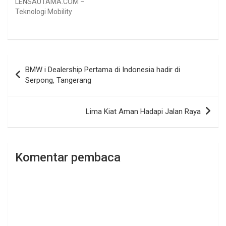
LENSAUTAMA.COM –
Teknologi Mobility
dewasa ini sudah bukan
lagi menjadi konsumsi
individu saja, namun telah
menjadi penggerak bisnis
Navigasi
enterpise di antaranya
BMW i Dealership Pertama di Indonesia hadir di
untuk meningkatkan
pos
Serpong, Tangerang
costumer experience,
produktifitas dan
mengurangi biaya
Lima Kiat Aman Hadapi Jalan Raya
operasional. Menurut
riset PWC terhadap 1.322
CEO di 77 negara,
sebanyak 81%
responden…
Komentar pembaca