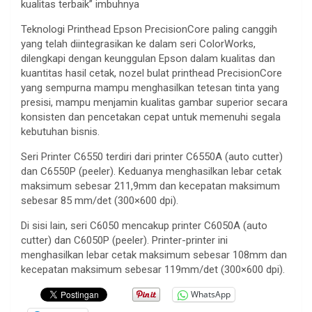
kualitas terbaik” imbuhnya
Teknologi Printhead Epson PrecisionCore paling canggih
yang telah diintegrasikan ke dalam seri ColorWorks,
dilengkapi dengan keunggulan Epson dalam kualitas dan
kuantitas hasil cetak, nozel bulat printhead PrecisionCore
yang sempurna mampu menghasilkan tetesan tinta yang
presisi, mampu menjamin kualitas gambar superior secara
konsisten dan pencetakan cepat untuk memenuhi segala
kebutuhan bisnis.
Seri Printer C6550 terdiri dari printer C6550A (auto cutter)
dan C6550P (peeler). Keduanya menghasilkan lebar cetak
maksimum sebesar 211,9mm dan kecepatan maksimum
sebesar 85 mm/det (300×600 dpi).
Di sisi lain, seri C6050 mencakup printer C6050A (auto
cutter) dan C6050P (peeler). Printer-printer ini
menghasilkan lebar cetak maksimum sebesar 108mm dan
kecepatan maksimum sebesar 119mm/det (300×600 dpi).
WhatsApp