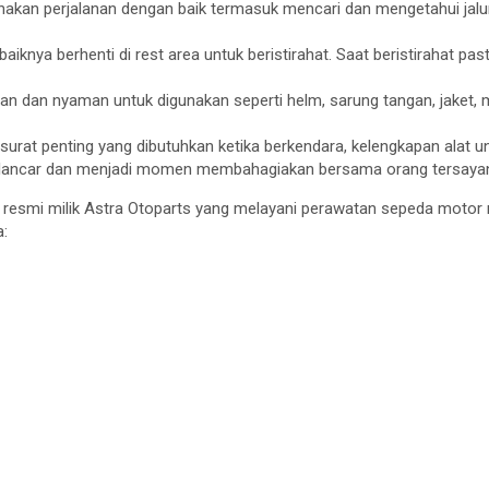
n perjalanan dengan baik termasuk mencari dan mengetahui jalur al
iknya berhenti di rest area untuk beristirahat. Saat beristirahat 
an dan nyaman untuk digunakan seperti helm, sarung tangan, jaket, m
-surat penting yang dibutuhkan ketika berkendara, kelengkapan alat u
lan lancar dan menjadi momen membahagiakan bersama orang tersayan
t resmi milik Astra Otoparts yang melayani perawatan sepeda moto
a: