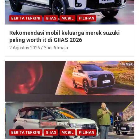
BERITA TERKINI
GIIAS
MOBIL
PILIHAN
Rekomendasi mobil keluarga merek suzuki
paling worth it di GIIAS 2026
2 Agustus 2026
Yudi Atmaja
BERITA TERKINI
GIIAS
MOBIL
PILIHAN