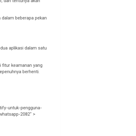
ar, dan tentunya akan
nia dalam beberapa pekan
dua aplikasi dalam satu
ai fitur keamanan yang
sepenuhnya berhenti.
tify-untuk-pengguna-
g-whatsapp-2082" >