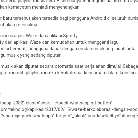
ik serta playlist musik seru – semuanya terintegrasi dalam satu lay
ahkan kemacetan menjadi menyenangkan.
fitur baru tersebut akan tersedia bagi pengguna Android di seluruh du
ebut akan mencakup:
i navigasi Waze dari aplikasi Spotify
tify dari aplikasi Waze dan kemudahan untuk mengganti lagu
sisi berhenti, pengguna dapat dengan mudah untuk berpindah antar 
gu musik yang sedang diputar
, musik akan diputar secara otomatis saat perjalanan dimulai. Sebag
pat memilih playlist mereka kembali saat kendaraan dalam kondisi 
tsapp-2082" class="share-jetpack-whatsapp sd-button"
.com/teknologi/aplikasi/2017/03/15/waze-berkolaborasi-dengan-spo
/?share=jetpack-whatsapp" target="_blank" aria-labelledby="sharin