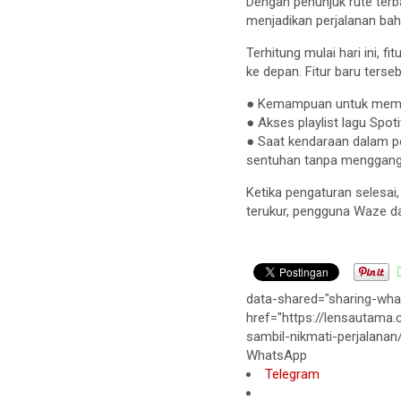
Dengan penunjuk rute terba
menjadikan perjalanan b
Terhitung mulai hari ini, 
ke depan. Fitur baru ters
● Kemampuan untuk memula
● Akses playlist lagu Spo
● Saat kendaraan dalam po
sentuhan tanpa menggang
Ketika pengaturan selesai
terukur, pengguna Waze da
data-shared="sharing-wha
href="https://lensautama
sambil-nikmati-perjalanan
WhatsApp
Telegram