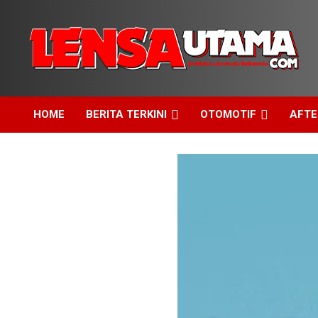
Skip
to
content
Jendela Cakrawala Indonesia
LensaUtama
HOME
BERITA TERKINI
OTOMOTIF
AFT