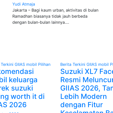
Yudi Atmaja
Jakarta – Bagi kaum urban, aktivitas di bulan
Ramadhan biasanya tidak jauh berbeda
dengan bulan-bulan lainnya.…
 Terkini
GIIAS
mobil
Pilihan
Berita Terkini
GIIAS
mobil
P
komendasi
Suzuki XL7 Face
il keluarga
Resmi Meluncur
ek suzuki
GIIAS 2026, Ta
ing worth it di
Lebih Modern
AS 2026
dengan Fitur