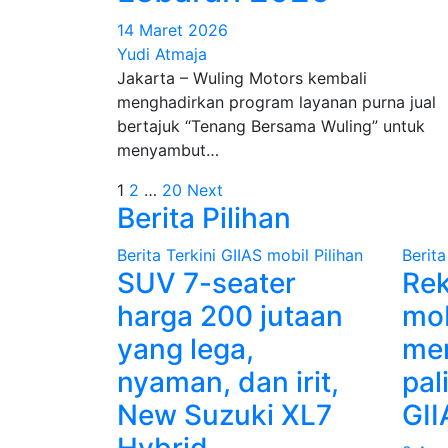
14 Maret 2026
Yudi Atmaja
Jakarta – Wuling Motors kembali
menghadirkan program layanan purna jual
bertajuk “Tenang Bersama Wuling” untuk
menyambut…
Paginasi
1
2
…
20
Next
Berita Pilihan
pos
Berita Terkini
GIIAS
mobil
Pilihan
Berita
SUV 7-seater
Re
harga 200 jutaan
mob
yang lega,
mer
nyaman, dan irit,
pal
New Suzuki XL7
GII