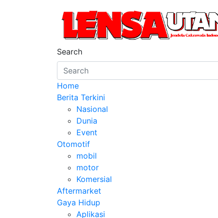
Skip
to
content
LensaUtama
Jendela Cakrawala Indonesia
Search
Home
Berita Terkini
Nasional
Dunia
Event
Otomotif
mobil
motor
Komersial
Aftermarket
Gaya Hidup
Aplikasi