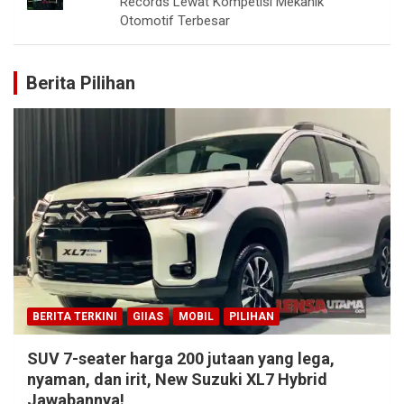
Records Lewat Kompetisi Mekanik
Otomotif Terbesar
Berita Pilihan
BERITA TERKINI
GIIAS
MOBIL
PILIHAN
SUV 7-seater harga 200 jutaan yang lega,
nyaman, dan irit, New Suzuki XL7 Hybrid
Jawabannya!