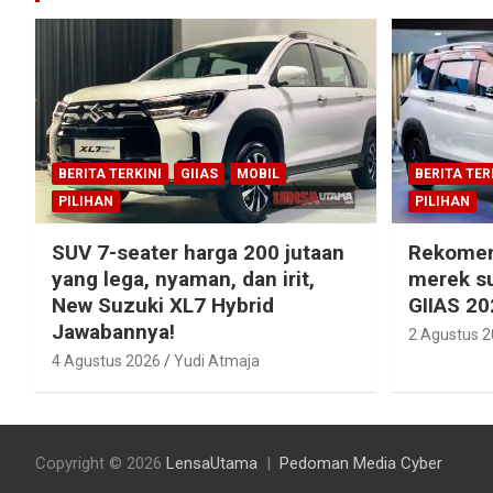
BERITA TERKINI
GIIAS
MOBIL
BERITA TER
PILIHAN
PILIHAN
SUV 7-seater harga 200 jutaan
Rekomen
yang lega, nyaman, dan irit,
merek su
New Suzuki XL7 Hybrid
GIIAS 20
Jawabannya!
2 Agustus 
4 Agustus 2026
Yudi Atmaja
Copyright © 2026
LensaUtama
Pedoman Media Cyber