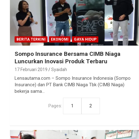
BERITA TERKINI
EKONOMI
GAYA HIDUP
Sompo Insurance Bersama CIMB Niaga
Luncurkan Inovasi Produk Terbaru
17 Februari 2019
Syaidah
Lensautama.com – Sompo Insurance Indonesia (Sompo
Insurance) dan PT Bank CIMB Niaga Tbk (CIMB Niaga)
bekerja sama…
Pages:
1
2