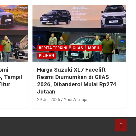
L
BERITA TERKINI
GIIAS
MOBIL
PILIHAN
esmi
Harga Suzuki XL7 Facelift
, Tampil
Resmi Diumumkan di GIIAS
itur
2026, Dibanderol Mulai Rp274
Jutaan
29 Juli 2026
Yudi Atmaja