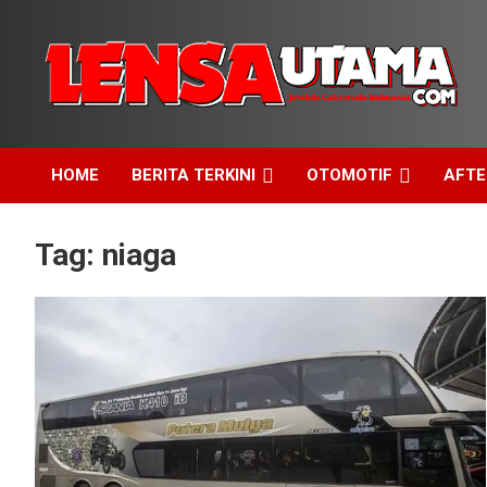
Skip
to
content
Jendela Cakrawala Indonesia
LensaUtama
HOME
BERITA TERKINI
OTOMOTIF
AFT
Tag:
niaga