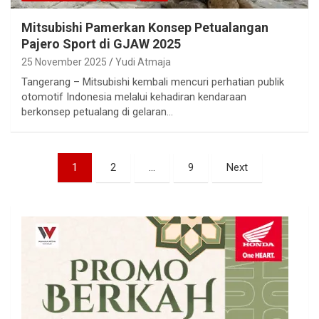
Mitsubishi Pamerkan Konsep Petualangan
Pajero Sport di GJAW 2025
25 November 2025
Yudi Atmaja
Tangerang – Mitsubishi kembali mencuri perhatian publik
otomotif Indonesia melalui kehadiran kendaraan
berkonsep petualang di gelaran…
Paginasi
1
2
…
9
Next
pos