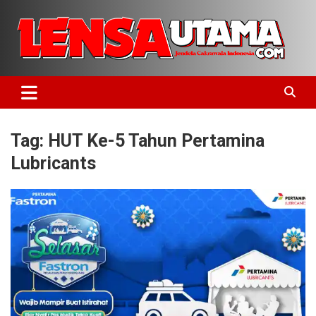
Skip
to
content
Jendela Cakrawala Indonesia
LensaUtama
Tag:
HUT Ke-5 Tahun Pertamina
Lubricants