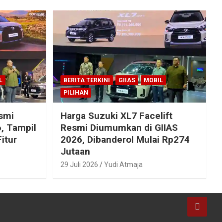
L
BERITA TERKINI
GIIAS
MOBIL
PILIHAN
esmi
Harga Suzuki XL7 Facelift
, Tampil
Resmi Diumumkan di GIIAS
itur
2026, Dibanderol Mulai Rp274
Jutaan
29 Juli 2026
Yudi Atmaja