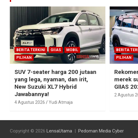
BERITA TERKINI
GIIAS
MOBIL
BERITA TER
PILIHAN
PILIHAN
SUV 7-seater harga 200 jutaan
Rekomen
yang lega, nyaman, dan irit,
merek su
New Suzuki XL7 Hybrid
GIIAS 20
Jawabannya!
2 Agustus 
4 Agustus 2026
Yudi Atmaja
Copyright © 2026
LensaUtama
Pedoman Media Cyber