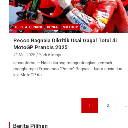
BERITA TERKINI
DUNIA
MOTOGP
Pecco Bagnaia Dikritik Usai Gagal Total di
MotoGP Prancis 2025
21 Mei 2025
Yudi Atmaja
lensautama — Nasib kurang menguntungkan kembali
menghampiri Francesco “Pecco” Bagnaia. Juara dunia dua
kali MotoGP itu…
Paginasi
1
2
…
pos
Berita Pilihan