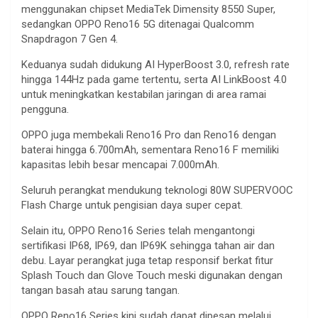
menggunakan chipset MediaTek Dimensity 8550 Super,
sedangkan OPPO Reno16 5G ditenagai Qualcomm
Snapdragon 7 Gen 4.
Keduanya sudah didukung AI HyperBoost 3.0, refresh rate
hingga 144Hz pada game tertentu, serta AI LinkBoost 4.0
untuk meningkatkan kestabilan jaringan di area ramai
pengguna.
OPPO juga membekali Reno16 Pro dan Reno16 dengan
baterai hingga 6.700mAh, sementara Reno16 F memiliki
kapasitas lebih besar mencapai 7.000mAh.
Seluruh perangkat mendukung teknologi 80W SUPERVOOC
Flash Charge untuk pengisian daya super cepat.
Selain itu, OPPO Reno16 Series telah mengantongi
sertifikasi IP68, IP69, dan IP69K sehingga tahan air dan
debu. Layar perangkat juga tetap responsif berkat fitur
Splash Touch dan Glove Touch meski digunakan dengan
tangan basah atau sarung tangan.
OPPO Reno16 Series kini sudah dapat dipesan melalui