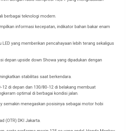
i berbagai teknologi modern.
mpilkan informasi kecepatan, indikator bahan bakar enam
 LED yang memberikan pencahayaan lebih terang sekaligus
nsi depan upside down Showa yang dipadukan dengan
ngkatkan stabilitas saat berkendara.
80-12 di depan dan 130/80-12 di belakang membuat
keram optimal di berbagai kondisi jalan.
ey semakin menegaskan posisinya sebagai motor hobi
ad (OTR) DKI Jakarta.
dern, serta performa mesin 125 cc yang andal, Honda Monkey