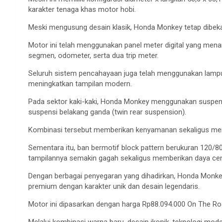
karakter tenaga khas motor hobi.
Meski mengusung desain klasik, Honda Monkey tetap dibekal
Motor ini telah menggunakan panel meter digital yang mena
segmen, odometer, serta dua trip meter.
Seluruh sistem pencahayaan juga telah menggunakan lampu
meningkatkan tampilan modern.
Pada sektor kaki-kaki, Honda Monkey menggunakan suspe
suspensi belakang ganda (twin rear suspension).
Kombinasi tersebut memberikan kenyamanan sekaligus meni
Sementara itu, ban bermotif block pattern berukuran 120/
tampilannya semakin gagah sekaligus memberikan daya ceng
Dengan berbagai penyegaran yang dihadirkan, Honda Monk
premium dengan karakter unik dan desain legendaris.
Motor ini dipasarkan dengan harga Rp88.094.000 On The Ro
Melalui kombinasi warna baru, desain ikonik, teknologi mo