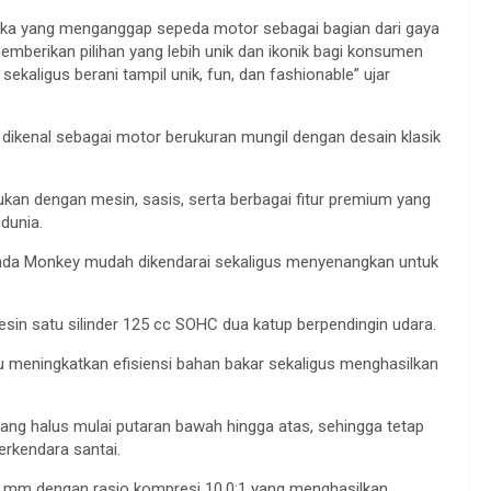
a yang menganggap sepeda motor sebagai bagian dari gaya
memberikan pilihan yang lebih unik dan ikonik bagi konsumen
ekaligus berani tampil unik, fun, dan fashionable” ujar
dikenal sebagai motor berukuran mungil dengan desain klasik
ukan dengan mesin, sasis, serta berbagai fitur premium yang
dunia.
da Monkey mudah dikendarai sekaligus menyenangkan untuk
in satu silinder 125 cc SOHC dua katup berpendingin udara.
 meningkatkan efisiensi bahan bakar sekaligus menghasilkan
ang halus mulai putaran bawah hingga atas, sehingga tetap
erkendara santai.
3,1 mm dengan rasio kompresi 10,0:1 yang menghasilkan