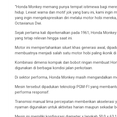
“Honda Monkey memang punya tempat istimewa bagi merek
hidup. Lewat warna dan motif jok yang baru ini, kami ingin 
yang ingin mengekspresikan diri melalui motor hobi mereka, s
Octavianus Dwi.
Sejak pertama kali diperkenalkan pada 1961, Honda Monkey 
yang tetap relevan hingga saat ini.
Motor ini mempertahankan siluet khas generasi awal, dipad
membuatnya menjadi salah satu motor hobi paling ikonik di 
Kombinasi dimensi kompak dan bobot ringan membuat Hon
digunakan di berbagai kondisi jalan perkotaan.
Di sektor performa, Honda Monkey masih mengandalkan mes
Mesin tersebut dipadukan teknologi PGM-FI yang membantu
performa responsif.
Transmisi manual lima percepatan memberikan akselerasi y
nyaman digunakan untuk aktivitas harian maupun sekadar b
Mesin ini memiliki konfigurasi diameter x langkah 50,0 x 6