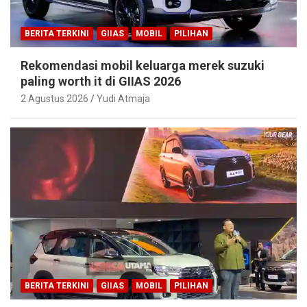
BERITA TERKINI
GIIAS
MOBIL
PILIHAN
Rekomendasi mobil keluarga merek suzuki
paling worth it di GIIAS 2026
2 Agustus 2026
Yudi Atmaja
BERITA TERKINI
GIIAS
MOBIL
PILIHAN