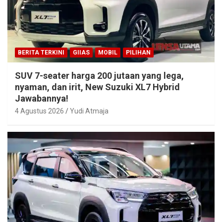
BERITA TERKINI
GIIAS
MOBIL
PILIHAN
SUV 7-seater harga 200 jutaan yang lega,
nyaman, dan irit, New Suzuki XL7 Hybrid
Jawabannya!
4 Agustus 2026
Yudi Atmaja