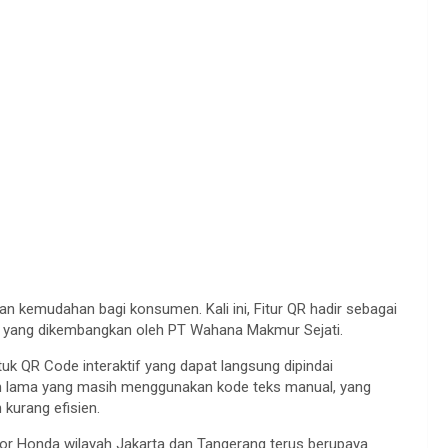
n kemudahan bagi konsumen. Kali ini, Fitur QR hadir sebagai
NDA yang dikembangkan oleh PT Wahana Makmur Sejati.
tuk QR Code interaktif yang dapat langsung dipindai
m lama yang masih menggunakan kode teks manual, yang
 kurang efisien.
r Honda wilayah Jakarta dan Tangerang terus berupaya