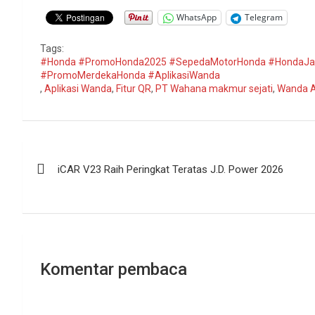
WhatsApp
Telegram
Tags:
#Honda #PromoHonda2025 #SepedaMotorHonda #HondaJa
#PromoMerdekaHonda #AplikasiWanda
,
Aplikasi Wanda
,
Fitur QR
,
PT Wahana makmur sejati
,
Wanda 
Navigasi
iCAR V23 Raih Peringkat Teratas J.D. Power 2026
pos
Komentar pembaca