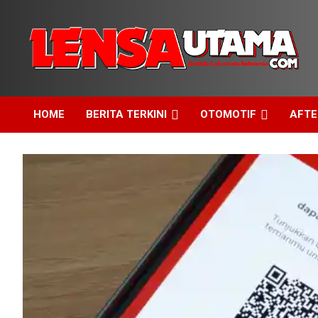
Skip
to
content
Jendela Cakrawala Indonesia
LensaUtama
HOME
BERITA TERKINI
OTOMOTIF
AFT