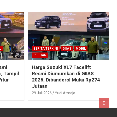
L
BERITA TERKINI
GIIAS
MOBIL
PILIHAN
esmi
Harga Suzuki XL7 Facelift
, Tampil
Resmi Diumumkan di GIIAS
itur
2026, Dibanderol Mulai Rp274
Jutaan
29 Juli 2026
Yudi Atmaja