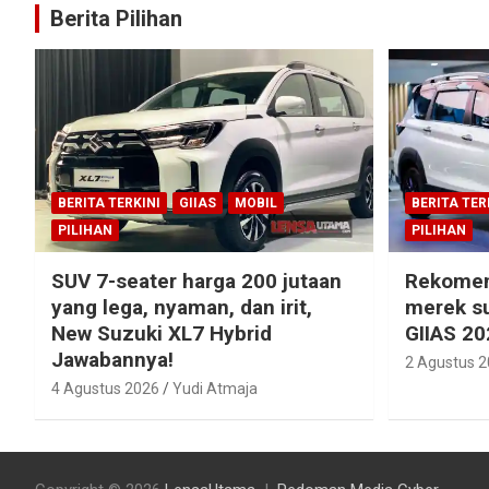
Berita Pilihan
BERITA TERKINI
GIIAS
MOBIL
BERITA TER
PILIHAN
PILIHAN
SUV 7-seater harga 200 jutaan
Rekomen
yang lega, nyaman, dan irit,
merek su
New Suzuki XL7 Hybrid
GIIAS 20
Jawabannya!
2 Agustus 
4 Agustus 2026
Yudi Atmaja