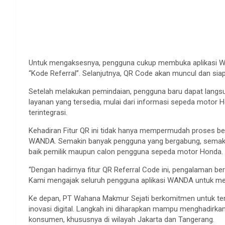
Untuk mengaksesnya, pengguna cukup membuka aplikasi WA
“Kode Referral”. Selanjutnya, QR Code akan muncul dan siap
Setelah melakukan pemindaian, pengguna baru dapat lang
layanan yang tersedia, mulai dari informasi sepeda motor H
terintegrasi.
Kehadiran Fitur QR ini tidak hanya mempermudah proses ber
WANDA. Semakin banyak pengguna yang bergabung, semakin
baik pemilik maupun calon pengguna sepeda motor Honda.
“Dengan hadirnya fitur QR Referral Code ini, pengalaman ber
Kami mengajak seluruh pengguna aplikasi WANDA untuk mema
Ke depan, PT Wahana Makmur Sejati berkomitmen untuk t
inovasi digital. Langkah ini diharapkan mampu menghadirkan
konsumen, khususnya di wilayah Jakarta dan Tangerang.