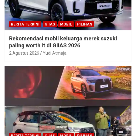
BERITA TERKINI
GIIAS
MOBIL
PILIHAN
Rekomendasi mobil keluarga merek suzuki
paling worth it di GIIAS 2026
2 Agustus 2026
Yudi Atmaja
BERITA TERKINI
GIIAS
MOBIL
PILIHAN