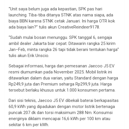
“Unit saya belum juga ada kepastian, SPK pas hari
launching. Tiba-tiba ditanya STNK atas nama siapa, ada
biaya BBN karena STNK cetak Januari. Ini harga OTR kok
ada biaya lain?” tulis akun CreativeReindeer9178.
“Sudah mulai bosan menunggu. SPK tanggal 6, sengaja
ambil dealer Jakarta biar cepat. Ditawarin rangka 25 kirim
Jan–Feb, minta rangka 26 tapi tidak berani tentukan harga”
tulis akun Erik Unscio.
Sebagai informasi, harga dan pemesanan Jaecoo J5 EV
resmi diumumkan pada November 2025. Mobil listrik ini
ditawarkan dalam dua varian, yaitu Standard dengan harga
Rp249,9 juta dan Premium seharga Rp299,9 juta. Harga
tersebut berlaku khusus untuk 1.000 konsumen pertama.
Dari sisi teknis, Jaecoo J5 EV dibekali baterai berkapasitas
60,9 kWh yang dipadukan dengan motor listrik bertenaga
puncak 207 dk dan torsi maksimum 288 Nm. Konsumsi
energinya diklaim mencapai 16,6 kWh per 100 km atau
sekitar 6 km per kWh.