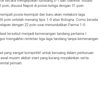
poli secara mengejutkan tumbang 0-1 dari Udinese. Situasi
oin, disusul Napoli di posisi ketiga dengan 31 poin.
nempati posisi keempat dan baru akan melakoni laga
26 poin setelah menang tipis 1-0 atas Bologna. Como berada
edelapan dengan 22 poin usai menundukkan Parma 1-0.
 Hasil tersebut menjadi kemenangan tandang pertama I
ligus mengakhiri rentetan tiga laga tandang tanpa kemenangan
ad yang sangat kompetitif untuk bersaing dalam perburuan
 awal musim akibat start yang kurang meyakinkan serta
mental pemain.