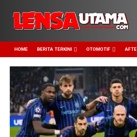
Skip
to
content
Jendela Cakrawala Indonesia
LensaUtama
HOME
BERITA TERKINI
OTOMOTIF
AFT