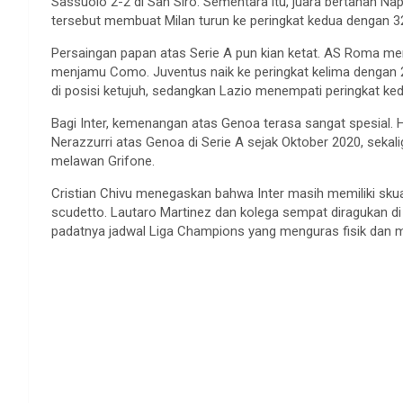
Sassuolo 2-2 di San Siro. Sementara itu, juara bertahan Na
tersebut membuat Milan turun ke peringkat kedua dengan 32 p
Persaingan papan atas Serie A pun kian ketat. AS Roma me
menjamu Como. Juventus naik ke peringkat kelima dengan 
di posisi ketujuh, sedangkan Lazio menempati peringkat k
Bagi Inter, kemenangan atas Genoa terasa sangat spesial.
Nerazzurri atas Genoa di Serie A sejak Oktober 2020, seka
melawan Grifone.
Cristian Chivu menegaskan bahwa Inter masih memiliki sku
scudetto. Lautaro Martinez dan kolega sempat diragukan di
padatnya jadwal Liga Champions yang menguras fisik dan 