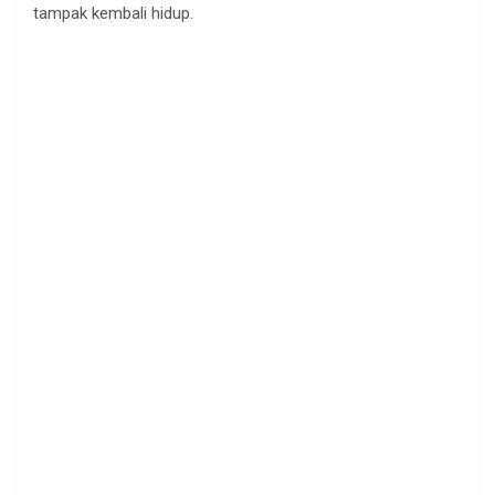
tampak kembali hidup.