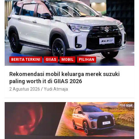
BERITA TERKINI
GIIAS
MOBIL
PILIHAN
Rekomendasi mobil keluarga merek suzuki
paling worth it di GIIAS 2026
2 Agustus 2026
Yudi Atmaja