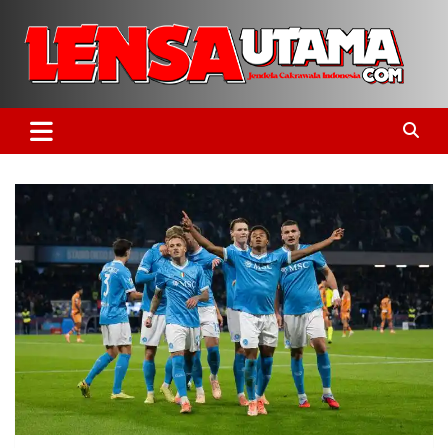
Skip
to
content
Jendela Cakrawala Indonesia
LensaUtama