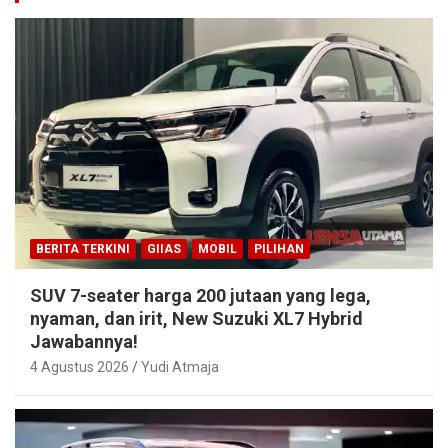
BERITA TERKINI
GIIAS
MOBIL
PILIHAN
SUV 7-seater harga 200 jutaan yang lega,
nyaman, dan irit, New Suzuki XL7 Hybrid
Jawabannya!
4 Agustus 2026
Yudi Atmaja