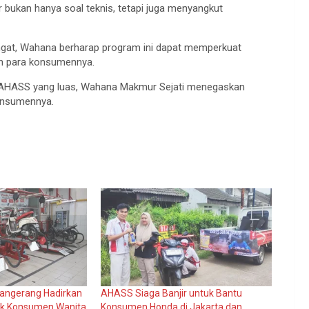
r
bukan
hanya
soal
teknis
,
tetapi
juga
menyangkut
gat,
Wahana
berharap
program
ini
dapat
memperkuat
n para
konsumennya
.
AHASS yang
luas
,
Wahana
Makmur
Sejati
menegaskan
nsumennya
.
angerang Hadirkan
AHASS Siaga Banjir untuk Bantu
tuk Konsumen Wanita
Konsumen Honda di Jakarta dan