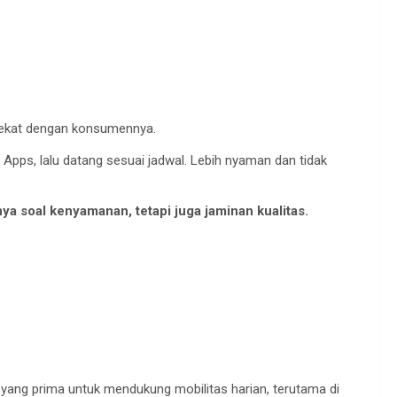
ekat
dengan
konsumennya
.
 Apps,
lalu
datang
sesuai
jadwal
.
Lebih
nyaman
dan
tidak
nya
soal
kenyamanan
,
tetapi
juga
jaminan
kualitas
.
yang prima
untuk
mendukung
mobilitas
harian
,
terutama
di