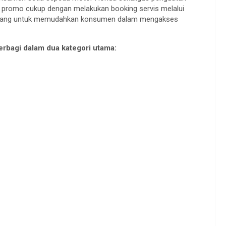
promo
cukup
dengan
melakukan
booking
servis
melalui
cang
untuk
memudahkan
konsumen
dalam
mengakses
erbagi
dalam
dua
kategori
utama
: