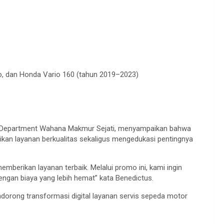
o
, dan Honda
Vario
160 (
tahun
2019–2023)
 Department
Wahana
Makmur
Sejati
,
menyampaikan
bahwa
ikan
layanan
berkualitas
sekaligus
mengedukasi
pentingnya
emberikan
layanan
terbaik
.
Melalui
promo
ini
, kami
ingin
engan
biaya
yang
lebih
hemat
” kata
Benedictus.
dorong
transformasi
digital
layanan
servis
sepeda
motor