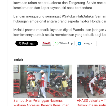
kawasan
urban
seperti
Jakarta dan Tangerang.
Servis
moto
keselamatan
dan
kepercayaan
diri
saat
berkendara
.
Dengan
mengusung
semangat
#SatukanHatiSatukanSeman
hubungan
emosional
antara
brand
sepeda
motor Honda da
Melalui
promo
menarik
,
layanan
digital Wanda, dan
jaringan
komitmennya
untuk
selalu
memberikan
yang
terbaik
bagi
ko
WhatsApp
Telegram
Terkait
Sambut Hari Pelanggan Nasional,
AHASS Jakarta – T
Wahana Apresiasi Kepada Konsumen
Diskon Spesial un