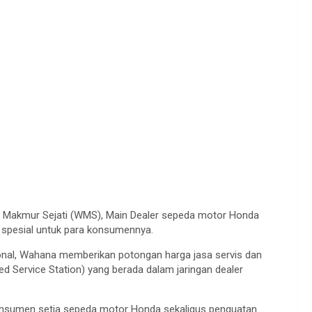
Makmur
Sejati
(WMS), Main Dealer
sepeda
motor Honda
o
spesial
untuk
para
konsumennya
.
nal,
Wahana
memberikan
potongan
harga
jasa
servis
dan
d Service Station) yang
berada
dalam
jaringan
dealer
nsumen
setia
sepeda
motor Honda
sekaligus
penguatan