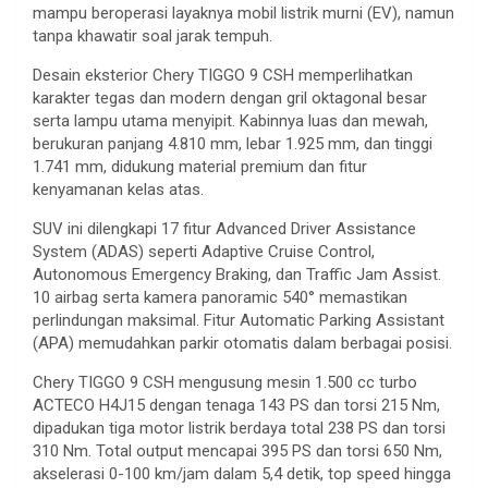
mampu beroperasi layaknya mobil listrik murni (EV), namun
tanpa khawatir soal jarak tempuh.
Desain eksterior Chery TIGGO 9 CSH memperlihatkan
karakter tegas dan modern dengan gril oktagonal besar
serta lampu utama menyipit. Kabinnya luas dan mewah,
berukuran panjang 4.810 mm, lebar 1.925 mm, dan tinggi
1.741 mm, didukung material premium dan fitur
kenyamanan kelas atas.
SUV ini dilengkapi 17 fitur Advanced Driver Assistance
System (ADAS) seperti Adaptive Cruise Control,
Autonomous Emergency Braking, dan Traffic Jam Assist.
10 airbag serta kamera panoramic 540° memastikan
perlindungan maksimal. Fitur Automatic Parking Assistant
(APA) memudahkan parkir otomatis dalam berbagai posisi.
Chery TIGGO 9 CSH mengusung mesin 1.500 cc turbo
ACTECO H4J15 dengan tenaga 143 PS dan torsi 215 Nm,
dipadukan tiga motor listrik berdaya total 238 PS dan torsi
310 Nm. Total output mencapai 395 PS dan torsi 650 Nm,
akselerasi 0-100 km/jam dalam 5,4 detik, top speed hingga