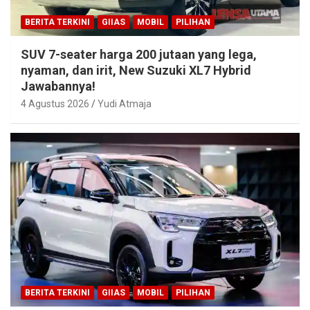
BERITA TERKINI
GIIAS
MOBIL
PILIHAN
SUV 7-seater harga 200 jutaan yang lega,
nyaman, dan irit, New Suzuki XL7 Hybrid
Jawabannya!
4 Agustus 2026
Yudi Atmaja
BERITA TERKINI
GIIAS
MOBIL
PILIHAN