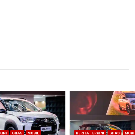
KINI
GIIAS
MOBIL
BERITA TERKINI
GIIAS
MOBI