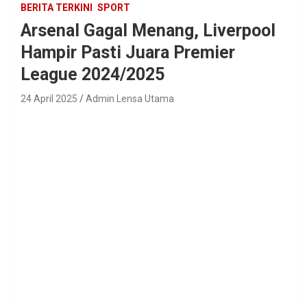
BERITA TERKINI
SPORT
Arsenal Gagal Menang, Liverpool
Hampir Pasti Juara Premier
League 2024/2025
24 April 2025
Admin Lensa Utama