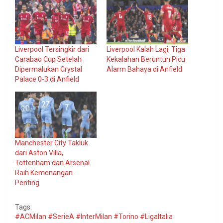
Liverpool Tersingkir dari
Liverpool Kalah Lagi, Tiga
Carabao Cup Setelah
Kekalahan Beruntun Picu
Dipermalukan Crystal
Alarm Bahaya di Anfield
Palace 0-3 di Anfield
Manchester City Takluk
dari Aston Villa,
Tottenham dan Arsenal
Raih Kemenangan
Penting
Tags:
#ACMilan #SerieA #InterMilan #Torino #LigaItalia