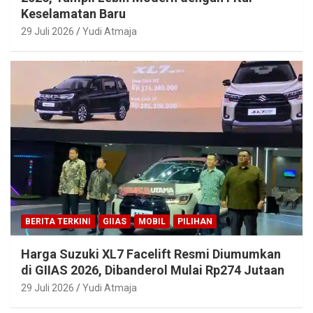
Keselamatan Baru
29 Juli 2026
Yudi Atmaja
BERITA TERKINI
GIIAS
MOBIL
PILIHAN
Harga Suzuki XL7 Facelift Resmi Diumumkan
di GIIAS 2026, Dibanderol Mulai Rp274 Jutaan
29 Juli 2026
Yudi Atmaja