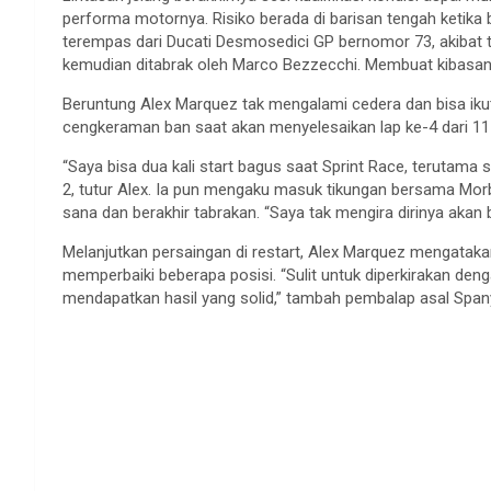
performa motornya. Risiko berada di barisan tengah ketik
terempas dari Ducati Desmosedici GP bernomor 73, akibat
kemudian ditabrak oleh Marco Bezzecchi. Membuat kibasan 
Beruntung Alex Marquez tak mengalami cedera dan bisa ikut
cengkeraman ban saat akan menyelesaikan lap ke-4 dari 11 
“Saya bisa dua kali start bagus saat Sprint Race, terutama
2, tutur Alex. Ia pun mengaku masuk tikungan bersama Morb
sana dan berakhir tabrakan. “Saya tak mengira dirinya akan 
Melanjutkan persaingan di restart, Alex Marquez mengataka
memperbaiki beberapa posisi. “Sulit untuk diperkirakan deng
mendapatkan hasil yang solid,” tambah pembalap asal Spanyl