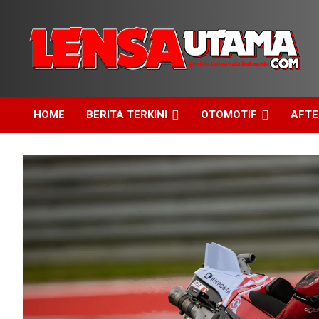
Skip
to
content
Jendela Cakrawala Indonesia
LensaUtama
HOME
BERITA TERKINI
OTOMOTIF
AFT