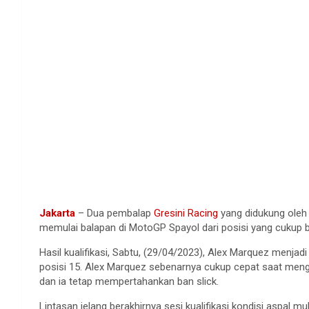
Jakarta
– Dua pembalap
Gresini Racing
yang didukung oleh 
memulai balapan di MotoGP Spayol dari posisi yang cukup 
Hasil kualifikasi, Sabtu, (29/04/2023), Alex Marquez menjad
posisi 15. Alex Marquez sebenarnya cukup cepat saat menge
dan ia tetap mempertahankan ban slick.
Lintasan jelang berakhirnya sesi kualifikasi kondisi aspal