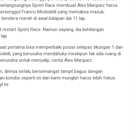
a berlangsungnya Sprint Race membuat Alex Marquez harus
 tersenggol Franco Morbidelli yang memaksa masuk,
bendera merah di awal balapan dai 11 lap.
 restart Sprint Race. Namun sayang, dia kehilangan
lap.
 saat pertama bisa memperbaiki posisi selepas tikungan 1 dan
idelli, yang berusaha mendahului meskipun tak ada ruang di
berusaha untuk menyalip, cerita Alex Marquez..
n, dirinya terlalu bersemangat tampil bagus dengan
an kondisi seperti ini dan kami mungkin harus lebih fokus
 ini.