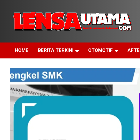
Skip
to
content
Jendela Cakrawala Indonesia
LensaUtama
HOME
BERITA TERKINI
OTOMOTIF
AFT