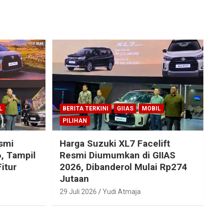
L
BERITA TERKINI
GIIAS
MOBIL
PILIHAN
esmi
Harga Suzuki XL7 Facelift
, Tampil
Resmi Diumumkan di GIIAS
itur
2026, Dibanderol Mulai Rp274
Jutaan
29 Juli 2026
Yudi Atmaja