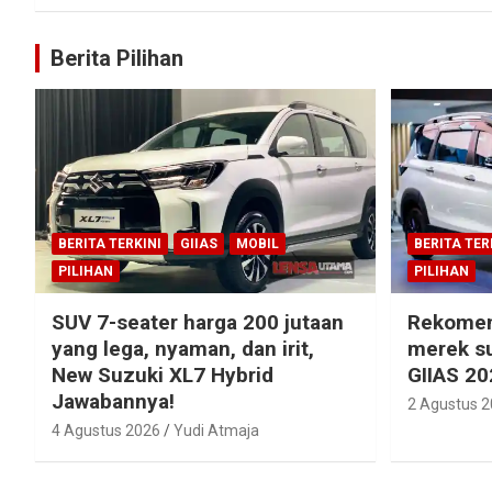
Berita Pilihan
BERITA TERKINI
GIIAS
MOBIL
BERITA TER
PILIHAN
PILIHAN
SUV 7-seater harga 200 jutaan
Rekomen
yang lega, nyaman, dan irit,
merek su
New Suzuki XL7 Hybrid
GIIAS 20
Jawabannya!
2 Agustus 
4 Agustus 2026
Yudi Atmaja