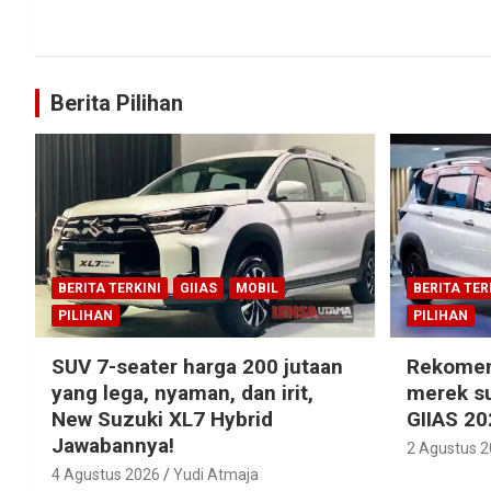
Berita Pilihan
BERITA TERKINI
GIIAS
MOBIL
BERITA TER
PILIHAN
PILIHAN
SUV 7-seater harga 200 jutaan
Rekomen
yang lega, nyaman, dan irit,
merek su
New Suzuki XL7 Hybrid
GIIAS 20
Jawabannya!
2 Agustus 
4 Agustus 2026
Yudi Atmaja