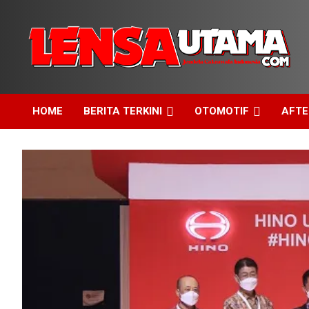
Skip
to
content
Jendela Cakrawala Indonesia
LensaUtama
HOME
BERITA TERKINI
OTOMOTIF
AFT