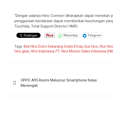
“Dengan adanya Hino Connect diharapkan dapat menekan pe
penggunaan kendaraan dapat memberikan keuntungan yang m
Tsuchida, Total Support Director HMSI
WhatsApp
Telegram
Tags:
Beli Hino Dutro Sekarang Gratis Emas
,
bus hino
,
fitur hin
hino giias
,
Hino Indonesia
,
PT. Hino Motors Sales Indonesia (HM
Navigasi
OPPO A95 Resmi Meluncur Smartphone Kelas
pos
Menengah