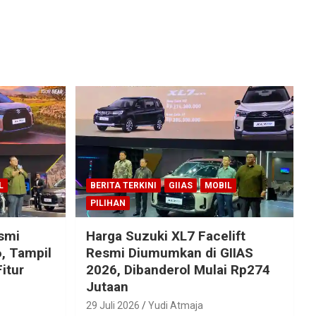
L
BERITA TERKINI
GIIAS
MOBIL
PILIHAN
esmi
Harga Suzuki XL7 Facelift
, Tampil
Resmi Diumumkan di GIIAS
itur
2026, Dibanderol Mulai Rp274
Jutaan
29 Juli 2026
Yudi Atmaja