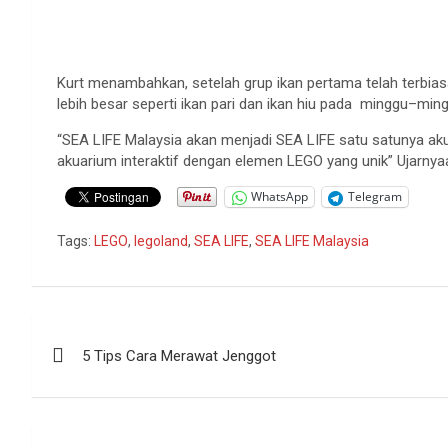
Kurt menambahkan, setelah grup ikan pertama telah terbi
lebih besar seperti ikan pari dan ikan hiu pada minggu–ming
“SEA LIFE Malaysia akan menjadi SEA LIFE satu satunya a
akuarium interaktif dengan elemen LEGO yang unik” Ujarnya
WhatsApp
Telegram
Tags:
LEGO
,
legoland
,
SEA LIFE
,
SEA LIFE Malaysia
Navigasi
5 Tips Cara Merawat Jenggot
pos