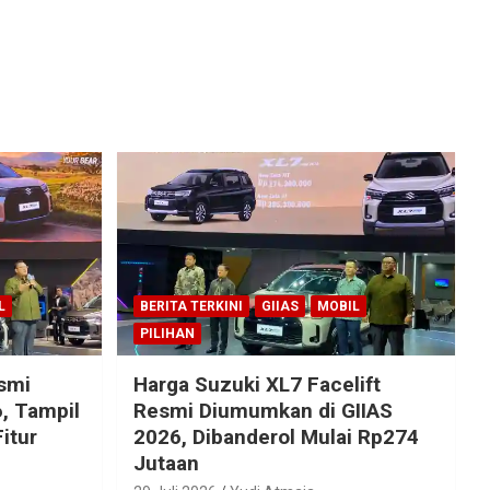
L
BERITA TERKINI
GIIAS
MOBIL
PILIHAN
esmi
Harga Suzuki XL7 Facelift
, Tampil
Resmi Diumumkan di GIIAS
itur
2026, Dibanderol Mulai Rp274
Jutaan