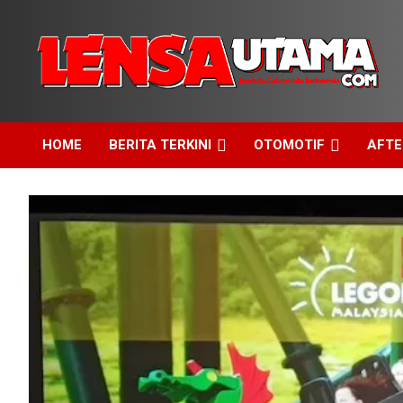
Skip
to
content
Jendela Cakrawala Indonesia
LensaUtama
HOME
BERITA TERKINI
OTOMOTIF
AFT