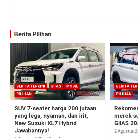
Berita Pilihan
BERITA TERKINI
GIIAS
MOBIL
BERITA TER
PILIHAN
PILIHAN
SUV 7-seater harga 200 jutaan
Rekomen
yang lega, nyaman, dan irit,
merek su
New Suzuki XL7 Hybrid
GIIAS 20
Jawabannya!
2 Agustus 