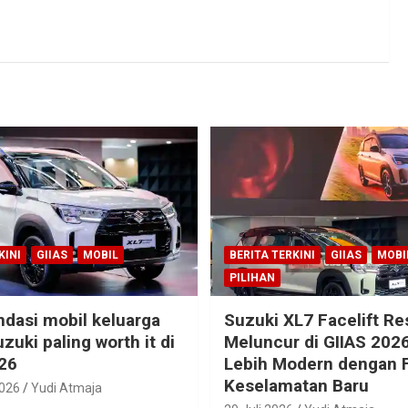
KINI
GIIAS
MOBIL
BERITA TERKINI
GIIAS
MOBI
PILIHAN
dasi mobil keluarga
Suzuki XL7 Facelift R
zuki paling worth it di
Meluncur di GIIAS 2026
26
Lebih Modern dengan F
Keselamatan Baru
2026
Yudi Atmaja