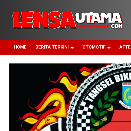
Skip
to
content
Jendela Cakrawala Indonesia
LensaUtama
HOME
BERITA TERKINI
OTOMOTIF
AFT