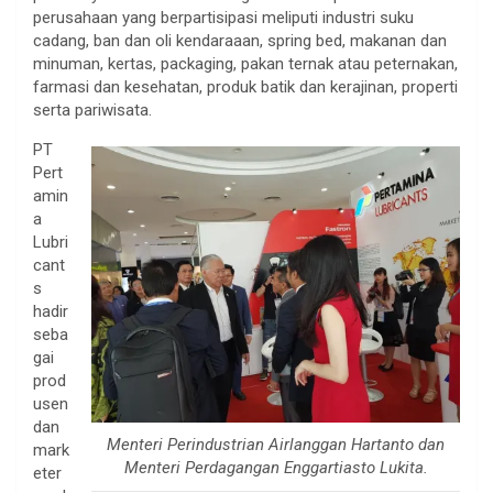
perusahaan yang berpartisipasi meliputi industri suku
cadang, ban dan oli kendaraaan, spring bed, makanan dan
minuman, kertas, packaging, pakan ternak atau peternakan,
farmasi dan kesehatan, produk batik dan kerajinan, properti
serta pariwisata.
PT
Pert
amin
a
Lubri
cant
s
hadir
seba
gai
prod
usen
dan
Menteri Perindustrian Airlanggan Hartanto dan
mark
Menteri Perdagangan Enggartiasto Lukita.
eter