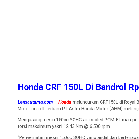
Honda CRF 150L Di Bandrol Rp
Lensautama.com
–
Honda
meluncurkan CRF150L di Royal Ba
Motor on-off terbaru PT Astra Honda Motor (AHM) melengk
Mengusung mesin 150cc SOHC air cooled PGM-FI, mampu m
torsi maksimum yakni 12,43 Nm @ 6.500 rpm.
“Penyematan mesin 150cc SOHC yang andal dan bertenaga, f