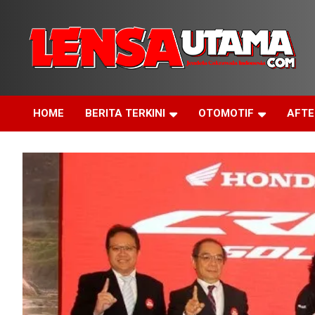
Skip
to
content
Jendela Cakrawala Indonesia
LensaUtama
HOME
BERITA TERKINI
OTOMOTIF
AFT