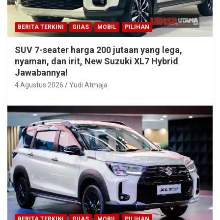
BERITA TERKINI
GIIAS
MOBIL
PILIHAN
SUV 7-seater harga 200 jutaan yang lega,
nyaman, dan irit, New Suzuki XL7 Hybrid
Jawabannya!
4 Agustus 2026
Yudi Atmaja
BERITA TERKINI
GIIAS
MOBIL
PILIHAN