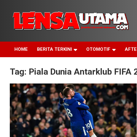
Skip
to
content
Jendela Cakrawala Indonesia
LensaUtama
HOME
BERITA TERKINI
OTOMOTIF
AFT
Tag:
Piala Dunia Antarklub FIFA