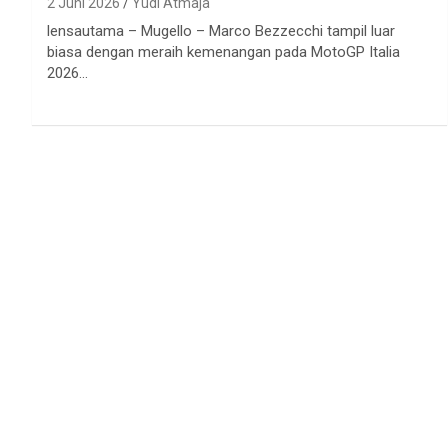
2 Juni 2026
Yudi Atmaja
lensautama – Mugello – Marco Bezzecchi tampil luar
biasa dengan meraih kemenangan pada MotoGP Italia
2026…