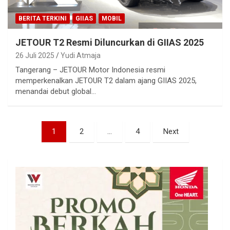
BERITA TERKINI
GIIAS
MOBIL
JETOUR T2 Resmi Diluncurkan di GIIAS 2025
26 Juli 2025
Yudi Atmaja
Tangerang – JETOUR Motor Indonesia resmi
memperkenalkan JETOUR T2 dalam ajang GIIAS 2025,
menandai debut global…
Paginasi
1
2
…
4
Next
pos