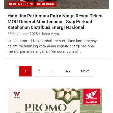
BERITA TERKINI
KOMERSIAL
Hino dan Pertamina Patra Niaga Resmi Teken
MOU General Maintenance, Siap Perkuat
Ketahanan Distribusi Energi Nasional
15 November 2025
Johro Asya
lensautama – Hino kembali menunjukkan komitmennya
dalam mendukung ketahanan logistik energi nasional
melalui penandatanganan Memorandum of…
Paginasi
1
2
…
45
Next
pos